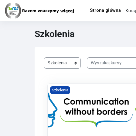
Przejdź do głównej zawartości
Strona główna
Kurs
Szkolenia
Kategorie kursów
Wyszukaj kursy
Komunikacja bez granic
Szkolenia