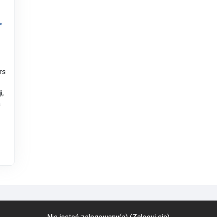
rs
i,
a